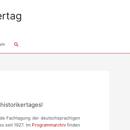
ertag
Suche
um
istorikertages!
dende Fachtagung der deutschsprachigen
s seit 1927. Im
Programmarchiv
finden