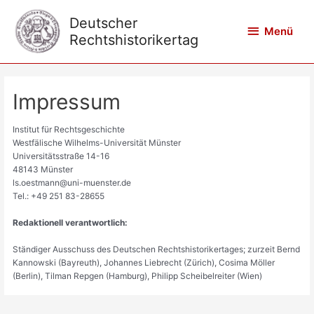
Zum
Inhalt
Deutscher
Menü
Menü
springen
Rechtshistorikertag
Impressum
Institut für Rechtsgeschichte
Westfälische Wilhelms-Universität Münster
Universitätsstraße 14-16
48143 Münster
ls.oestmann@uni-muenster.de
Tel.: +49 251 83-28655
Redaktionell verantwortlich:
Ständiger Ausschuss des Deutschen Rechtshistorikertages; zurzeit Bernd
Kannowski (Bayreuth), Johannes Liebrecht (Zürich), Cosima Möller
(Berlin), Tilman Repgen (Hamburg), Philipp Scheibelreiter (Wien)